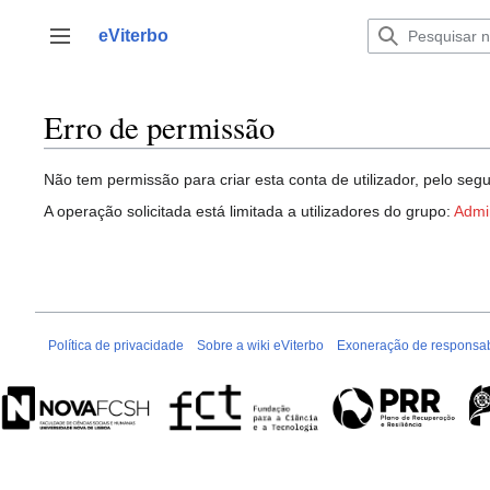
Saltar
para
eViterbo
Alternar barra lateral
o
conteúdo
Erro de permissão
Não tem permissão para criar esta conta de utilizador, pelo segu
A operação solicitada está limitada a utilizadores do grupo:
Admi
Política de privacidade
Sobre a wiki eViterbo
Exoneração de responsab