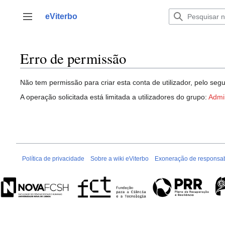
Saltar
para
eViterbo
Alternar barra lateral
o
conteúdo
Erro de permissão
Não tem permissão para criar esta conta de utilizador, pelo segu
A operação solicitada está limitada a utilizadores do grupo:
Admi
Política de privacidade
Sobre a wiki eViterbo
Exoneração de responsab