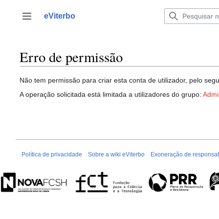
Saltar
para
eViterbo
Alternar barra lateral
o
conteúdo
Erro de permissão
Não tem permissão para criar esta conta de utilizador, pelo segu
A operação solicitada está limitada a utilizadores do grupo:
Admi
Política de privacidade
Sobre a wiki eViterbo
Exoneração de responsab