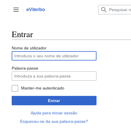
Saltar
para
eViterbo
Alternar barra lateral
o
conteúdo
Entrar
Nome de utilizador
Palavra-passe
Manter-me autenticado
Entrar
Ajuda para iniciar sessão
Esqueceu-se da sua palavra-passe?