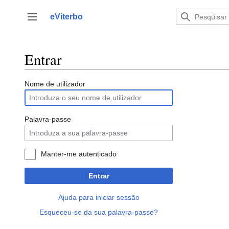
Saltar
para
eViterbo
Alternar barra lateral
o
conteúdo
Entrar
Nome de utilizador
Palavra-passe
Manter-me autenticado
Entrar
Ajuda para iniciar sessão
Esqueceu-se da sua palavra-passe?