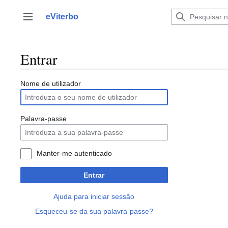
Saltar
para
eViterbo
Alternar barra lateral
o
conteúdo
Entrar
Nome de utilizador
Palavra-passe
Manter-me autenticado
Entrar
Ajuda para iniciar sessão
Esqueceu-se da sua palavra-passe?