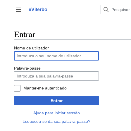
Saltar
para
eViterbo
Alternar barra lateral
o
conteúdo
Entrar
Nome de utilizador
Palavra-passe
Manter-me autenticado
Entrar
Ajuda para iniciar sessão
Esqueceu-se da sua palavra-passe?