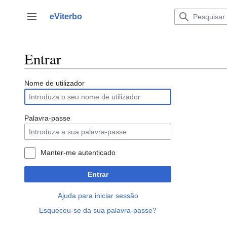
Saltar
para
eViterbo
Alternar barra lateral
o
conteúdo
Entrar
Nome de utilizador
Palavra-passe
Manter-me autenticado
Entrar
Ajuda para iniciar sessão
Esqueceu-se da sua palavra-passe?