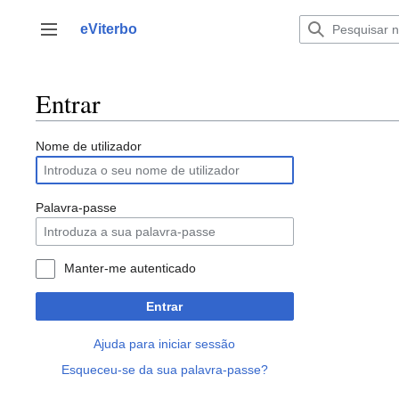
Saltar
para
eViterbo
Alternar barra lateral
o
conteúdo
Entrar
Nome de utilizador
Palavra-passe
Manter-me autenticado
Entrar
Ajuda para iniciar sessão
Esqueceu-se da sua palavra-passe?