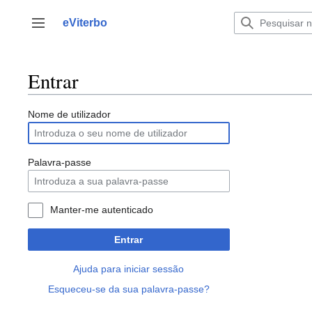
Saltar
para
eViterbo
Alternar barra lateral
o
conteúdo
Entrar
Nome de utilizador
Palavra-passe
Manter-me autenticado
Entrar
Ajuda para iniciar sessão
Esqueceu-se da sua palavra-passe?