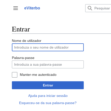
Saltar
para
eViterbo
Alternar barra lateral
o
conteúdo
Entrar
Nome de utilizador
Palavra-passe
Manter-me autenticado
Entrar
Ajuda para iniciar sessão
Esqueceu-se da sua palavra-passe?