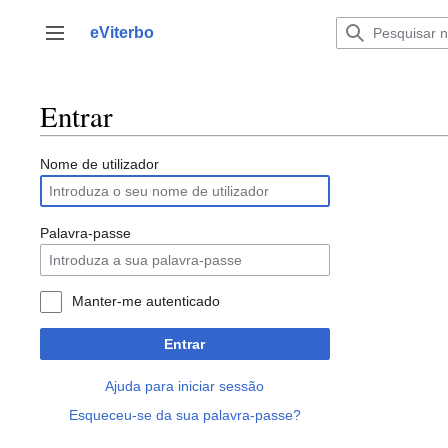
Saltar
para
eViterbo
Alternar barra lateral
o
conteúdo
Entrar
Nome de utilizador
Palavra-passe
Manter-me autenticado
Entrar
Ajuda para iniciar sessão
Esqueceu-se da sua palavra-passe?