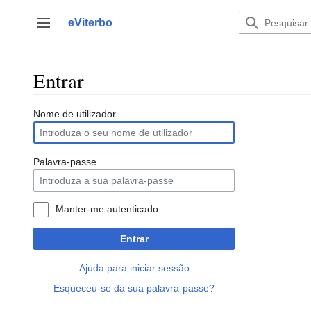
Saltar
para
eViterbo
Alternar barra lateral
o
conteúdo
Entrar
Nome de utilizador
Palavra-passe
Manter-me autenticado
Entrar
Ajuda para iniciar sessão
Esqueceu-se da sua palavra-passe?