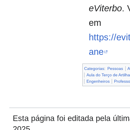
eViterbo
.
em
https://e
ane
Categorias
:
Pessoas
A
Aula do Terço de Artilh
Engenheiros
Profess
Esta página foi editada pela últ
2025.