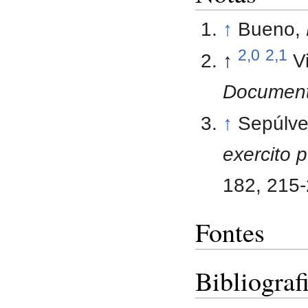
↑
Bueno,
2,0
2,1
↑
V
Documenta
↑
Sepúlv
exercito 
182, 215-
Fontes
Bibliograf