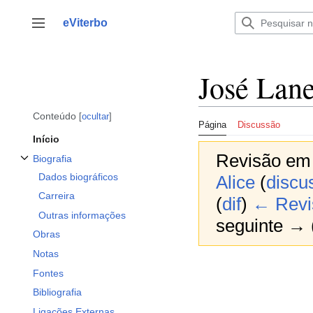
Saltar
para
eViterbo
Alternar barra lateral
o
conteúdo
José Lan
Conteúdo
ocultar
Página
Discussão
Início
Revisão em 
Biografia
Alternar a subsecção Biografia
Dados biográficos
Alice
(
discu
Carreira
(
dif
)
← Revis
Outras informações
seguinte → (
Obras
Notas
Fontes
Bibliografia
Ligações Externas