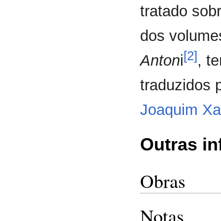
tratado sobr
dos volume
[2]
Anton
i
, t
traduzidos 
Joaquim Xa
Outras i
Obras
Notas