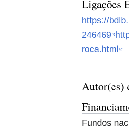
Ligações 
https://bdl
246469
htt
roca.html
Autor(es) 
Financiam
Fundos nac