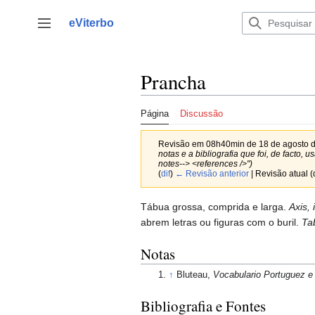
Saltar
para
eViterbo
Alternar barra lateral
o
conteúdo
Prancha
Página
Discussão
Revisão em 08h40min de 18 de agosto 
notas e a bibliografia que foi, de facto,
notes--> <references />")
(
dif
)
← Revisão anterior
| Revisão atual (
Tábua grossa, comprida e larga.
Axis, 
abrem letras ou figuras com o buril.
Ta
Notas
↑
Bluteau,
Vocabulario Portuguez e 
Bibliografia e Fontes