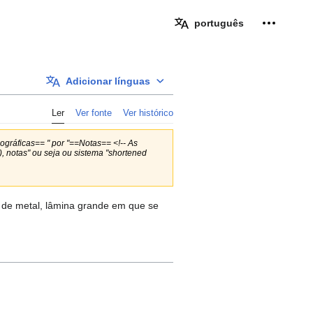
Ferramen
português
Adicionar línguas
Ler
Ver fonte
Ver histórico
iográficas== " por "==Notas== <!-- As
e), notas" ou seja ou sistema "shortened
a de metal, lâmina grande em que se