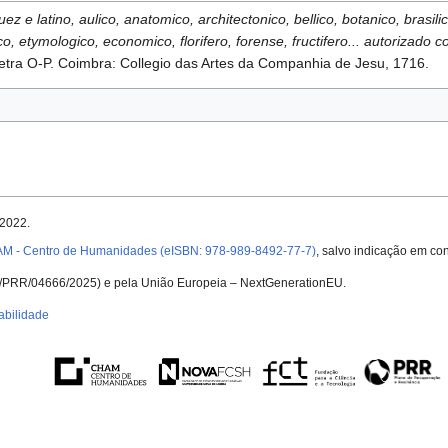
ez e latino, aulico, anatomico, architectonico, bellico, botanico, brasili
ico, etymologico, economico, florifero, forense, fructifero... autorizad
etra O-P. Coimbra: Collegio das Artes da Companhia de Jesu, 1716.
 2022.
AM - Centro de Humanidades (eISBN: 978-989-8492-77-7)
, salvo indicação em con
UID/PRR/04666/2025) e pela União Europeia – NextGenerationEU.
abilidade