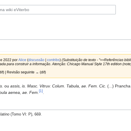
de 2022 por
Alice
(
discussão
|
contribs
)
(Substituição de texto - "==Referências bibl
 usada para construir a informação. Atenção: Chicago Manual Style 17th edition (not
dif) | Revisão seguinte → (dif)
is.
ou
assis, is. Masc. Vitruv. Colum. Tabula, ae. Fem. Cic.
(...) Pranch
[1]
bula aenea, ae. Fem.
.
latino
(Tomo VI: P), 669.