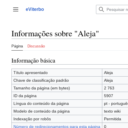
Saltar
para
eViterbo
Alternar barra lateral
o
conteúdo
Informações sobre "Aleja"
Página
Discussão
Informação básica
Título apresentado
Aleja
Chave de classificação padrão
Aleja
Tamanho da página (em bytes)
2 763
ID da página
5907
Língua do conteúdo da página
pt - portuguê
Modelo de conteúdo da página
texto wiki
Indexação por robôs
Permitida
Número de redirecionamentos para esta página
0