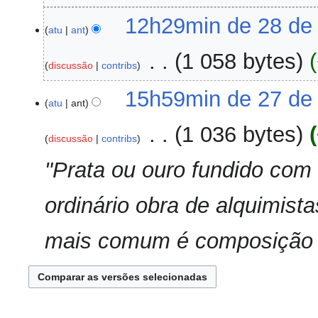
28
12h29min de 28 de
atu
ant
de
novembro
‎
1 058 bytes
discussão
contribs
de
2017
27
15h59min de 27 de
atu
ant
de
novembro
‎
1 036 bytes
discussão
contribs
de
2017
"Prata ou ouro fundido com 
ordinário obra de alquimis
mais comum é composição de