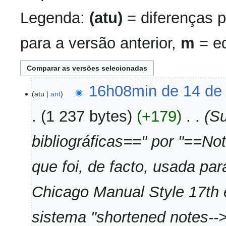
Legenda:
(atu)
= diferenças p
para a versão anterior,
m
= ed
14
16h08min de 14 de
atu
ant
de
agosto
1 237 bytes
+179
‎
Su
de
2022
bibliográficas==" por "==Not
que foi, de facto, usada par
Chicago Manual Style 17th e
sistema "shortened notes-->