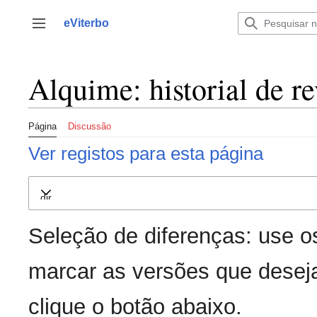
Saltar
para
eViterbo
Alternar barra lateral
o
conteúdo
Alquime: historial de re
Página
Discussão
Ver registos para esta página
Expandir
Seleção de diferenças: use o
marcar as versões que deseja
clique o botão abaixo.