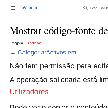
Saltar
para
eViterbo
Alternar barra lateral
o
conteúdo
Mostrar código-fonte d
Categoria
Discussão
←
Categoria:Activos em
Não tem permissão para edita
A operação solicitada está lim
Utilizadores
.
Pode ver e copiar o conteúdo