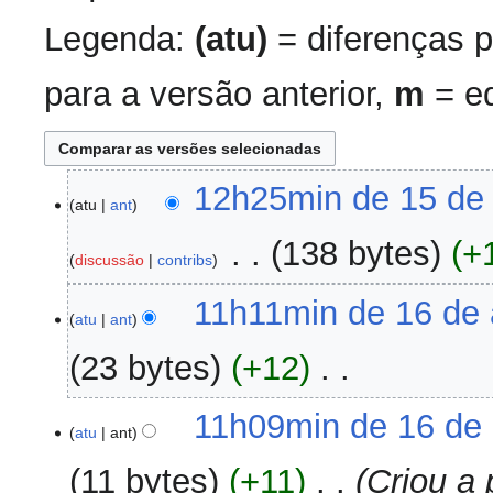
Legenda:
(atu)
= diferenças p
para a versão anterior,
m
= ed
15
12h25min de 15 de
atu
ant
de
novembro
‎
138 bytes
+
discussão
contribs
de
2017
S
16
11h11min de 16 de 
e
atu
ant
de
m
agosto
23 bytes
+12
‎
r
de
e
2017
S
s
11h09min de 16 de
e
atu
ant
u
m
m
11 bytes
+11
‎
Criou a
r
o