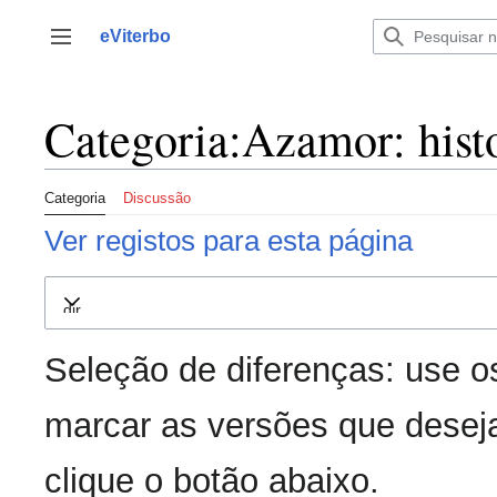
Saltar
para
eViterbo
Alternar barra lateral
o
conteúdo
Categoria:Azamor: histo
Categoria
Discussão
Ver registos para esta página
Expandir
Seleção de diferenças: use o
marcar as versões que deseja
clique o botão abaixo.