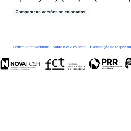
e
d
s
e
u
e
m
d
o
i
d
ç
e
ã
Política de privacidade
Sobre a wiki eViterbo
Exoneração de responsab
e
o
d
i
ç
ã
o