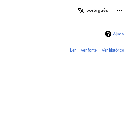
Ferramen
português
Ajuda
Ler
Ver fonte
Ver histórico