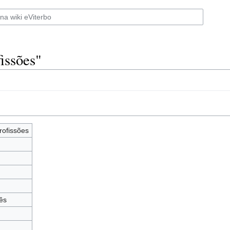
issões"
rofissões
ês