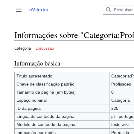
Saltar
para
eViterbo
Alternar barra lateral
o
conteúdo
Informações sobre "Categoria:Prof
Categoria
Discussão
Informação básica
Título apresentado
Categoria:P
Chave de classificação padrão
Profissões
Tamanho da página (em bytes)
0
Espaço nominal
Categoria
ID da página
225
Língua do conteúdo da página
pt - portugu
Modelo de conteúdo da página
texto wiki
Indexação por robôs
Permitida