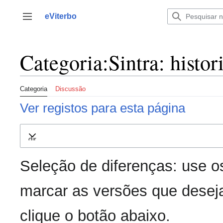
Saltar
para
eViterbo
Alternar barra lateral
o
conteúdo
Categoria:Sintra: histor
Categoria
Discussão
Ver registos para esta página
Expandir
Seleção de diferenças: use o
marcar as versões que deseja
clique o botão abaixo.