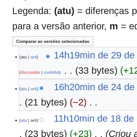
Legenda:
(atu)
= diferenças p
para a versão anterior,
m
= ed
29
14h19min de 29 de
atu
ant
de
setembro
‎
33 bytes
+1
discussão
contribs
de
2017
S
24
16h20min de 24 de
e
atu
ant
de
m
agosto
21 bytes
−2
‎
r
de
e
2017
S
s
18
11h10min de 18 de
e
atu
ant
u
de
m
m
agosto
23 bytes
+23
‎
Criou 
r
o
de