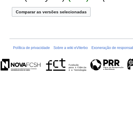
e
d
2017
s
e
u
e
m
d
o
i
d
ç
e
ã
Política de privacidade
Sobre a wiki eViterbo
Exoneração de responsab
e
o
d
i
ç
ã
o