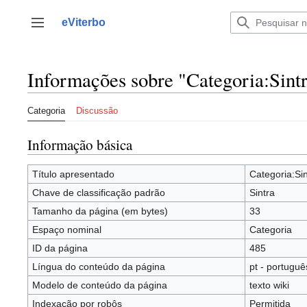
Saltar
para
eViterbo
Alternar barra lateral
o
conteúdo
Informações sobre "Categoria:Sint
Categoria
Discussão
Informação básica
Título apresentado
Categoria:Sin
Chave de classificação padrão
Sintra
Tamanho da página (em bytes)
33
Espaço nominal
Categoria
ID da página
485
Língua do conteúdo da página
pt - portuguê
Modelo de conteúdo da página
texto wiki
Indexação por robôs
Permitida