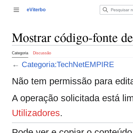
Saltar
para
eViterbo
Alternar barra lateral
o
conteúdo
Mostrar código-fonte 
Categoria
Discussão
←
Categoria:TechNetEMPIRE
Não tem permissão para edita
A operação solicitada está lim
Utilizadores
.
Pode ver e copiar o conteúdo