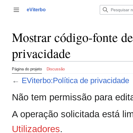
Saltar
para
eViterbo
Alternar barra lateral
o
conteúdo
Mostrar código-fonte de
privacidade
Página do projeto
Discussão
←
EViterbo:Política de privacidade
Não tem permissão para edita
A operação solicitada está lim
Utilizadores
.