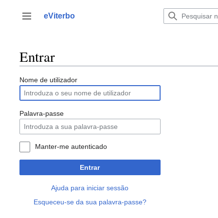
Saltar
para
eViterbo
Alternar barra lateral
o
conteúdo
Entrar
Nome de utilizador
Palavra-passe
Manter-me autenticado
Entrar
Ajuda para iniciar sessão
Esqueceu-se da sua palavra-passe?