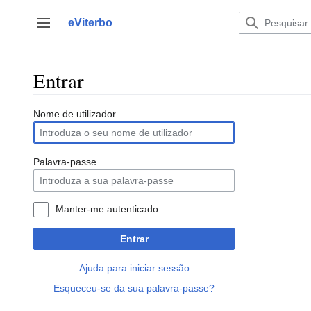
Saltar
para
eViterbo
Alternar barra lateral
o
conteúdo
Entrar
Nome de utilizador
Palavra-passe
Manter-me autenticado
Entrar
Ajuda para iniciar sessão
Esqueceu-se da sua palavra-passe?