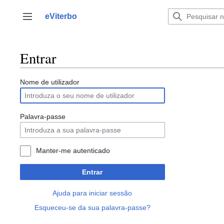
Saltar
para
eViterbo
Alternar barra lateral
o
conteúdo
Entrar
Nome de utilizador
Palavra-passe
Manter-me autenticado
Entrar
Ajuda para iniciar sessão
Esqueceu-se da sua palavra-passe?