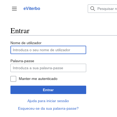
Saltar
para
eViterbo
Alternar barra lateral
o
conteúdo
Entrar
Nome de utilizador
Palavra-passe
Manter-me autenticado
Entrar
Ajuda para iniciar sessão
Esqueceu-se da sua palavra-passe?