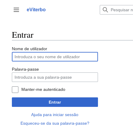
Saltar
para
eViterbo
Alternar barra lateral
o
conteúdo
Entrar
Nome de utilizador
Palavra-passe
Manter-me autenticado
Entrar
Ajuda para iniciar sessão
Esqueceu-se da sua palavra-passe?