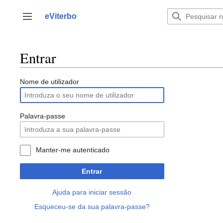
Saltar
para
eViterbo
Alternar barra lateral
o
conteúdo
Entrar
Nome de utilizador
Palavra-passe
Manter-me autenticado
Entrar
Ajuda para iniciar sessão
Esqueceu-se da sua palavra-passe?