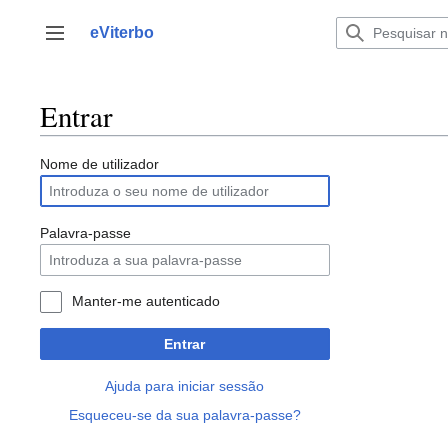
Saltar
para
eViterbo
Alternar barra lateral
o
conteúdo
Entrar
Nome de utilizador
Palavra-passe
Manter-me autenticado
Entrar
Ajuda para iniciar sessão
Esqueceu-se da sua palavra-passe?