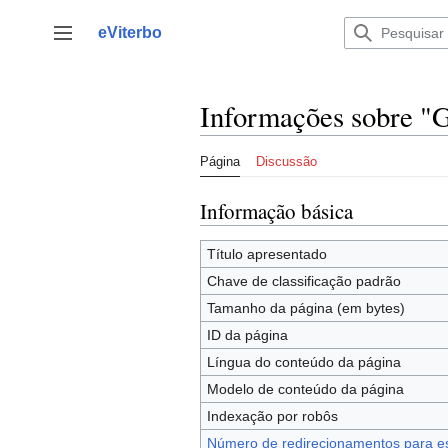
Saltar
para
eViterbo
Alternar barra lateral
o
conteúdo
Informações sobre "G
Página
Discussão
Informação básica
Título apresentado
Chave de classificação padrão
Tamanho da página (em bytes)
ID da página
Língua do conteúdo da página
Modelo de conteúdo da página
Indexação por robôs
Número de redirecionamentos para e