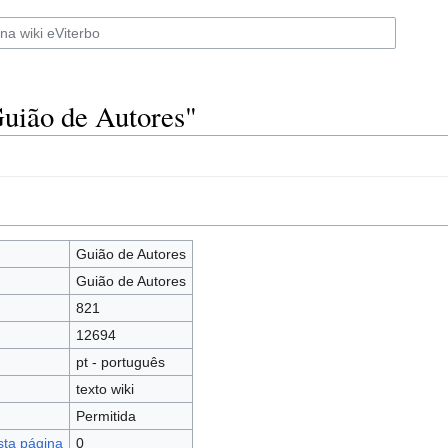
uião de Autores"
Guião de Autores
Guião de Autores
821
12694
pt - português
texto wiki
Permitida
sta página
0