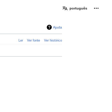
Ferramen
português
Ajuda
Ler
Ver fonte
Ver histórico