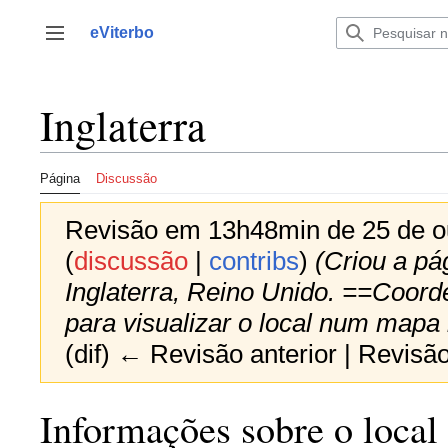
Saltar
para
eViterbo
Alternar barra lateral
o
conteúdo
Inglaterra
Página
Discussão
Revisão em 13h48min de 25 de o
(
discussão
|
contribs
)
(Criou a pá
Inglaterra, Reino Unido. ==Coor
para visualizar o local num mapa i
(dif) ← Revisão anterior | Revisão
Informações sobre o local