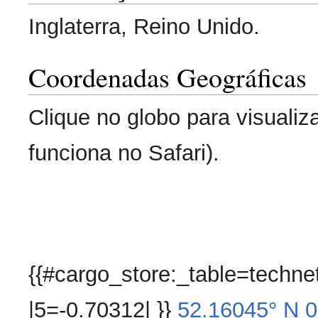
Inglaterra, Reino Unido.
Coordenadas Geográficas
Clique no globo para visualiz
funciona no Safari).
{{#cargo_store:_table=techn
|5=-0.70312| }}
52.16045° N
0