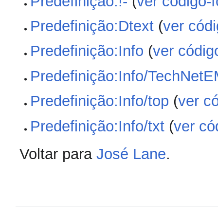
Predefinição:!-
(
ver código-f
Predefinição:Dtext
(
ver códi
Predefinição:Info
(
ver códig
Predefinição:Info/TechNet
Predefinição:Info/top
(
ver c
Predefinição:Info/txt
(
ver có
Voltar para
José Lane
.