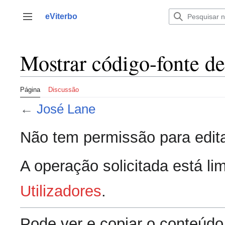
Saltar
para
eViterbo
Alternar barra lateral
o
conteúdo
Mostrar código-fonte d
Página
Discussão
←
José Lane
Não tem permissão para edita
A operação solicitada está lim
Utilizadores
.
Pode ver e copiar o conteúdo