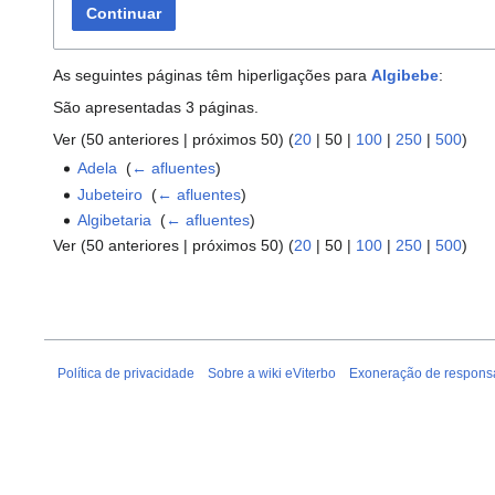
Continuar
As seguintes páginas têm hiperligações para
Algibebe
:
São apresentadas 3 páginas.
Ver (
50 anteriores
|
próximos 50
) (
20
|
50
|
100
|
250
|
500
)
Adela
‎
(
← afluentes
)
Jubeteiro
‎
(
← afluentes
)
Algibetaria
‎
(
← afluentes
)
Ver (
50 anteriores
|
próximos 50
) (
20
|
50
|
100
|
250
|
500
)
Política de privacidade
Sobre a wiki eViterbo
Exoneração de respons