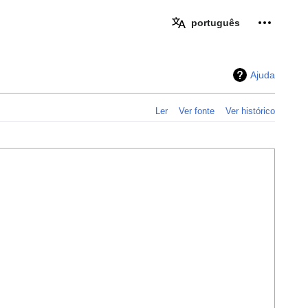
Ferramen
português
Ajuda
Ler
Ver fonte
Ver histórico