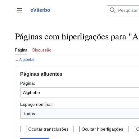
Saltar
para
eViterbo
Alternar barra lateral
o
conteúdo
Páginas com hiperligações para "A
Página
Discussão
←
Algibebe
Páginas afluentes
Página:
Espaço nominal:
todos
Ocultar transclusões
Ocultar hiperligações
O