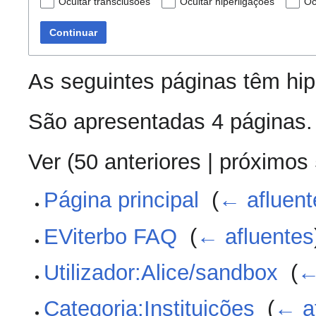
Ocultar transclusões
Ocultar hiperligações
Oc
Continuar
As seguintes páginas têm hi
São apresentadas 4 páginas.
Ver (
50 anteriores
|
próximos
Página principal
‎
(
← afluent
EViterbo FAQ
‎
(
← afluentes
Utilizador:Alice/sandbox
‎
(
←
Categoria:Instituições
‎
(
← a