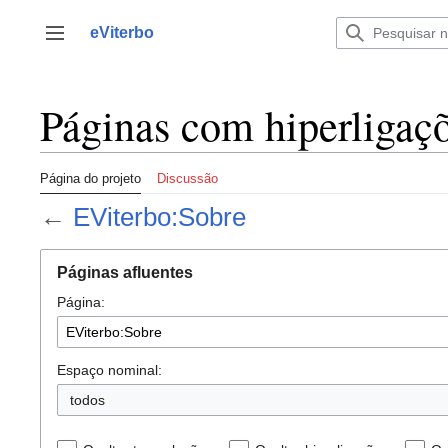
Saltar
para
eViterbo
Alternar barra lateral
o
conteúdo
Páginas com hiperligaç
Página do projeto
Discussão
←
EViterbo:Sobre
Páginas afluentes
Página:
Espaço nominal:
todos