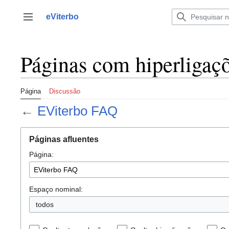
Saltar
para
eViterbo
Alternar barra lateral
o
conteúdo
Páginas com hiperligaç
Página
Discussão
←
EViterbo FAQ
Páginas afluentes
Página:
Espaço nominal:
todos