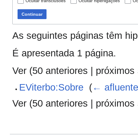
Ocultar transclusões
Ocultar hiperligações
Oc
Continuar
As seguintes páginas têm hi
É apresentada 1 página.
Ver (
50 anteriores
|
próximos
EViterbo:Sobre
‎
(
← afluent
Ver (
50 anteriores
|
próximos