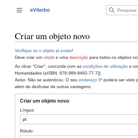
Saltar
para
eViterbo
Alternar barra lateral
o
conteúdo
Criar um objeto novo
Verifique se o objeto já existe
!
Deve criar um
rótulo
e uma
descrição
para todos os objetos no
Ao clicar "Criar", concorda com as
condições de utilização
e con
Humanidades (eISBN: 978-989-8492-77-7)].
Aviso: Não se autenticou. O seu
endereço IP
poderá ser visto 
além de desfrutar de outras vantagens.
Criar um objeto novo
Língua:
Rótulo: