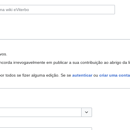
vos.
corda irrevogavelmente em publicar a sua contribuição ao abrigo da l
por todos se fizer alguma edição. Se se
autenticar
ou
criar uma conta
Opções de alternância