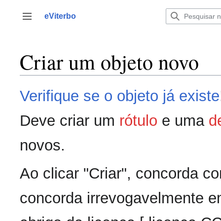
Saltar
para
eViterbo
Alternar barra lateral
o
conteúdo
Criar um objeto novo
Verifique se o objeto já existe
Deve criar um
rótulo
e uma
d
novos.
Ao clicar "Criar", concorda 
concorda irrevogavelmente em