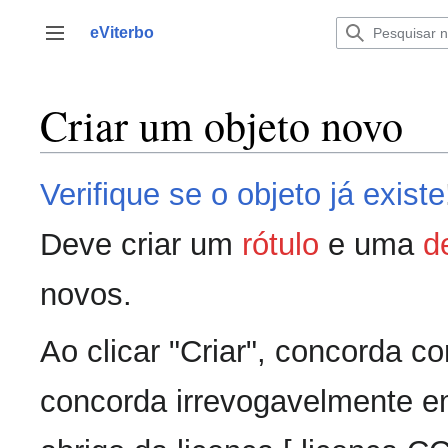
Saltar
para
eViterbo
Alternar barra lateral
o
conteúdo
Criar um objeto novo
Verifique se o objeto já existe
Deve criar um
rótulo
e uma
d
novos.
Ao clicar "Criar", concorda 
concorda irrevogavelmente em