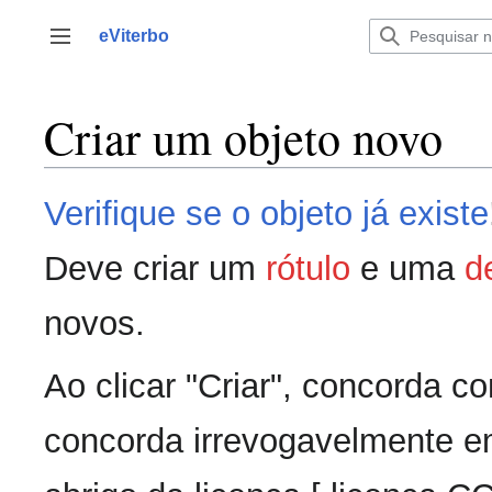
Saltar
para
eViterbo
Alternar barra lateral
o
conteúdo
Criar um objeto novo
Verifique se o objeto já existe
Deve criar um
rótulo
e uma
d
novos.
Ao clicar "Criar", concorda 
concorda irrevogavelmente em