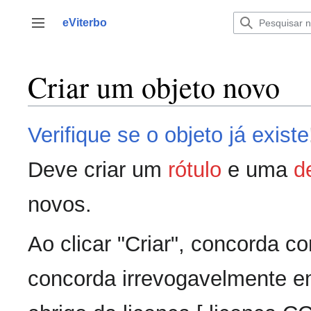
Saltar
para
eViterbo
Alternar barra lateral
o
conteúdo
Criar um objeto novo
Verifique se o objeto já existe
Deve criar um
rótulo
e uma
d
novos.
Ao clicar "Criar", concorda 
concorda irrevogavelmente em