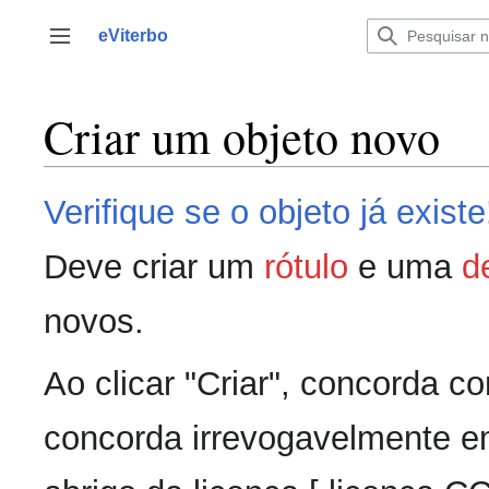
Saltar
para
eViterbo
Alternar barra lateral
o
conteúdo
Criar um objeto novo
Verifique se o objeto já existe
Deve criar um
rótulo
e uma
d
novos.
Ao clicar "Criar", concorda 
concorda irrevogavelmente em