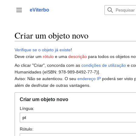
Saltar
para
eViterbo
Alternar barra lateral
o
conteúdo
Criar um objeto novo
Verifique se o objeto já existe
!
Deve criar um
rótulo
e uma
descrição
para todos os objetos no
Ao clicar "Criar", concorda com as
condições de utilização
e con
Humanidades (eISBN: 978-989-8492-77-7)].
Aviso: Não se autenticou. O seu
endereço IP
poderá ser visto 
além de desfrutar de outras vantagens.
Criar um objeto novo
Língua:
Rótulo: