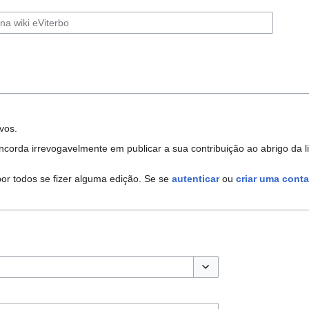
vos.
corda irrevogavelmente em publicar a sua contribuição ao abrigo da l
por todos se fizer alguma edição. Se se
autenticar
ou
criar uma conta
Opções de alternância