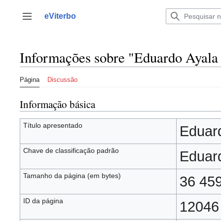
Saltar
para
eViterbo
Alternar barra lateral
o
conteúdo
Informações sobre "Eduardo Ayala 
Página
Discussão
Informação básica
Título apresentado
Eduar
Chave de classificação padrão
Eduar
Tamanho da página (em bytes)
36 45
ID da página
12046