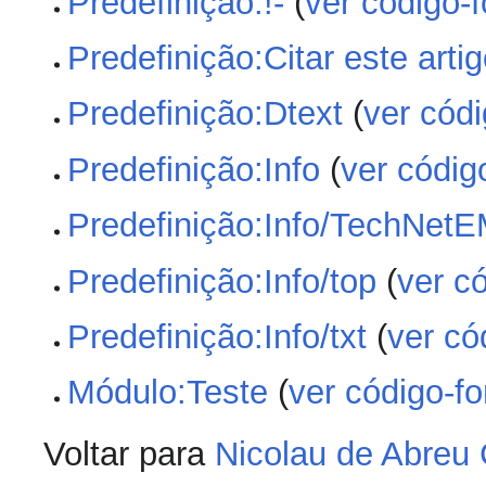
Predefinição:!-
(
ver código-f
Predefinição:Citar este arti
Predefinição:Dtext
(
ver códi
Predefinição:Info
(
ver códig
Predefinição:Info/TechNet
Predefinição:Info/top
(
ver c
Predefinição:Info/txt
(
ver có
Módulo:Teste
(
ver código-fo
Voltar para
Nicolau de Abreu 