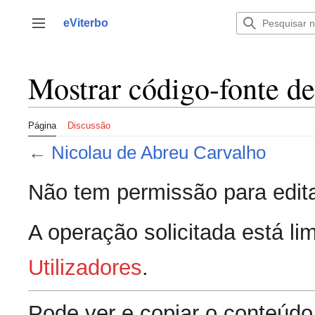
Saltar
para
eViterbo
Alternar barra lateral
o
conteúdo
Mostrar código-fonte d
Página
Discussão
←
Nicolau de Abreu Carvalho
Não tem permissão para edita
A operação solicitada está lim
Utilizadores
.
Pode ver e copiar o conteúdo