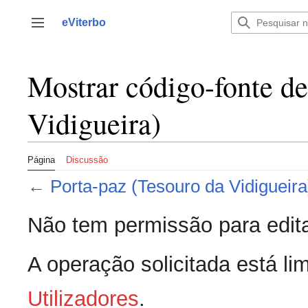
Saltar
para
eViterbo
Alternar barra lateral
o
conteúdo
Mostrar código-fonte de
Vidigueira)
Página
Discussão
←
Porta-paz (Tesouro da Vidigueira
Não tem permissão para edita
A operação solicitada está lim
Utilizadores
.