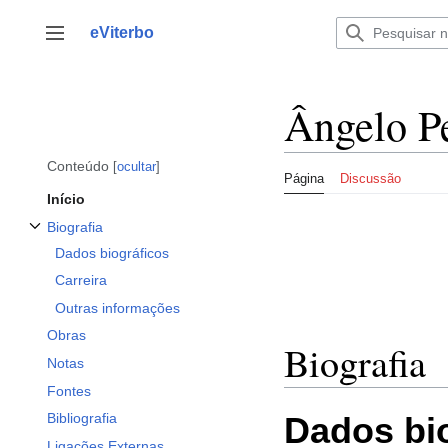
Saltar
para
eViterbo
Alternar barra lateral
o
conteúdo
Ângelo P
Conteúdo
ocultar
Página
Discussão
Início
Biografia
Alternar a subsecção Biografia
Dados biográficos
Carreira
Outras informações
Obras
Biografia
Notas
Fontes
Dados bi
Bibliografia
Ligações Externas