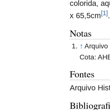
colorida, a
[1]
x 65,5cm
.
Notas
↑
Arquivo 
Cota: AH
Fontes
Arquivo Hist
Bibliograf