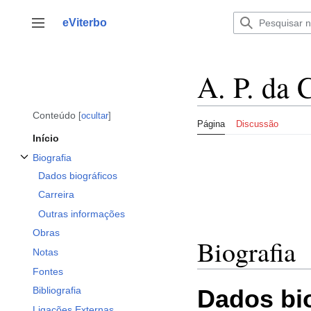
Saltar
para
eViterbo
Alternar barra lateral
o
conteúdo
A. P. da 
Conteúdo
ocultar
Página
Discussão
Início
Biografia
Alternar a subsecção Biografia
Dados biográficos
Carreira
Outras informações
Obras
Biografia
Notas
Fontes
Dados bi
Bibliografia
Ligações Externas