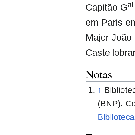
al
Capitão G
em Paris e
Major João
Castellobra
Notas
↑
Bibliote
(BNP). C
Bibliotec