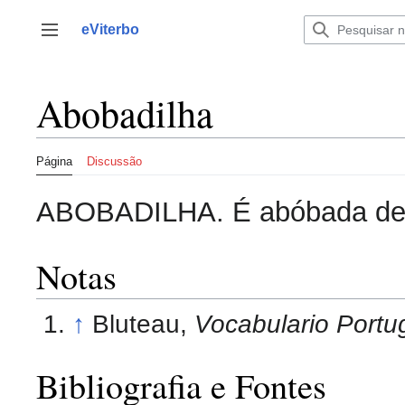
Saltar
para
eViterbo
Alternar barra lateral
o
conteúdo
Abobadilha
Página
Discussão
ABOBADILHA. É abóbada de 
Notas
↑
Bluteau,
Vocabulario Portug
Bibliografia e Fontes